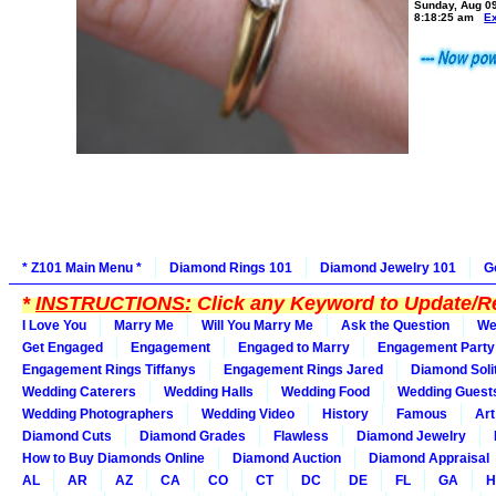
Sunday, Aug 0
8:18:25 am
E
* Z101 Main Menu *
Diamond Rings 101
Diamond Jewelry 101
G
*
INSTRUCTIONS:
Click any Keyword to Update/Re
I Love You
Marry Me
Will You Marry Me
Ask the Question
We
Get Engaged
Engagement
Engaged to Marry
Engagement Party
Engagement Rings Tiffanys
Engagement Rings Jared
Diamond Soli
Wedding Caterers
Wedding Halls
Wedding Food
Wedding Guest
Wedding Photographers
Wedding Video
History
Famous
Art
Diamond Cuts
Diamond Grades
Flawless
Diamond Jewelry
How to Buy Diamonds Online
Diamond Auction
Diamond Appraisal
AL
AR
AZ
CA
CO
CT
DC
DE
FL
GA
H