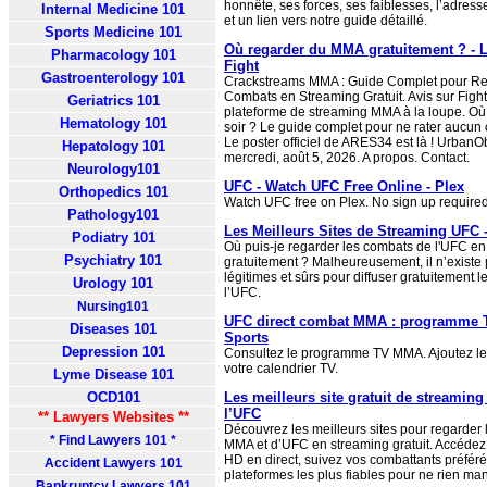
honnête, ses forces, ses faiblesses, l’adres
Internal Medicine 101
et un lien vers notre guide détaillé.
Sports Medicine 101
Où regarder du MMA gratuitement ? - L
Pharmacology 101
Fight
Gastroenterology 101
Crackstreams MMA : Guide Complet pour Re
Combats en Streaming Gratuit. Avis sur Fight 
Geriatrics 101
plateforme de streaming MMA à la loupe. Où
Hematology 101
soir ? Le guide complet pour ne rater aucun
Le poster officiel de ARES34 est là ! Urban
Hepatology 101
mercredi, août 5, 2026. A propos. Contact.
Neurology101
UFC - Watch UFC Free Online - Plex
Orthopedics 101
Watch UFC free on Plex. No sign up required
Pathology101
Les Meilleurs Sites de Streaming UFC 
Podiatry 101
Où puis-je regarder les combats de l'UFC en
Psychiatry 101
gratuitement ? Malheureusement, il n’existe 
légitimes et sûrs pour diffuser gratuitement 
Urology 101
l’UFC.
Nursing101
UFC direct combat MMA : programme 
Diseases 101
Sports
Depression 101
Consultez le programme TV MMA. Ajoutez le
votre calendrier TV.
Lyme Disease 101
OCD101
Les meilleurs site gratuit de streaming
l’UFC
** Lawyers Websites **
Découvrez les meilleurs sites pour regarder
* Find Lawyers 101 *
MMA et d’UFC en streaming gratuit. Accédez 
HD en direct, suivez vos combattants préféré
Accident Lawyers 101
plateformes les plus fiables pour ne rien man
Bankruptcy Lawyers 101