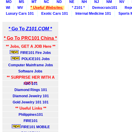
MO
MS
MT
NC
ND
NE
NH
NJ
NM
NV
* Useful Websites:
WI
WV
* Z101 *
Democrats101
Rep
Luxury Cars 101
Exotic Cars 101
Internal Medicine 101
Sports 
* Go To
Z101.COM *
* Go To PRC101 China *
** Jobs, GET A JOB Here **
FIRE101 Fire Jobs
POLICE101 Jobs
Computer Mainframe Jobs
Software Jobs
** SURPRISE HER WITH A
GIFT **
I DO 101
Diamond Rings 101
Diamond Jewelry 101
Gold Jewelry 101 101
** Useful Links **
Philippines101
FIRE101
FIRE101 MOBILE