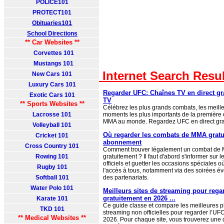
POLICE101
PROTECT101
Obituaries101
School Directions
** Car Websites **
Corvettes 101
Mustangs 101
Internet Search Resu
New Cars 101
Luxury Cars 101
Regarder UFC: Chaînes TV en direct gra
Exotic Cars 101
TV
** Sports Websites **
Célébrez les plus grands combats, les meilleu
Lacrosse 101
moments les plus importants de la première 
MMA au monde. Regardez UFC en direct gra
Volleyball 101
Où regarder les combats de MMA gratu
Cricket 101
abonnement
Cross Country 101
Comment trouver légalement un combat de 
Rowing 101
gratuitement ? Il faut d'abord s'informer sur l
officiels et guetter les occasions spéciales où
Rugby 101
l'accès à tous, notamment via des soirées é
Softball 101
des partenariats.
Water Polo 101
Meilleurs sites de streaming pour rega
gratuitement en 2026 ...
Karate 101
Ce guide classe et compare les meilleures p
TKD 101
streaming non officielles pour regarder l’UF
** Medical Websites **
2026. Pour chaque site, vous trouverez une 