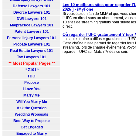
Les 10 meilleurs sites pour regarder l'
Defense Lawyers 101
2026 ] - iMyFone
Divorce Lawyers 101
Si vous êtes un fan de MMA et que vous che
l’UFC en direct sans un abonnement, vous 
DWI Lawyers 101
10 sites de streaming gratuits pour suivre 
Malpractice Lawyers 101
direct.
Patent Lawyers 101
Où regarder l'UFC gratuitement ? (sur
Personal Injury Lawyers 101
La seule chaîne à diffuser gratuitement l'UF
Cette chaîne russe permet de regarder tous
Probate Lawyers 101
streaming, lors de chaque événement. Voy
Real Estate Lawyers 101
regarder l'UFC sur MatchTV dès ce soir.
Tax Lawyers 101
** Most Popular Pages **
* Z101 *
I DO
Propose
I Love You
Marry Me
Will You Marry Me
Ask the Question
Wedding Proposals
Best Way to Propose
Get Engaged
Engaged to Marry